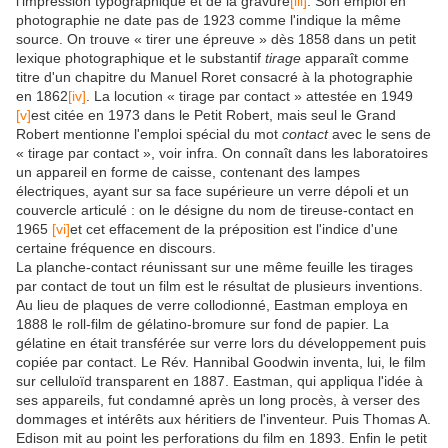
l'impression typographique et de la gravure
[iii]
. Son emploi en
photographie ne date pas de 1923 comme l'indique la même
source. On trouve « tirer une épreuve » dès 1858 dans un petit
lexique photographique et le substantif
tirage
apparaît comme
titre d'un chapitre du Manuel Roret consacré à la photographie
en 1862
[iv]
. La locution « tirage par contact » attestée en 1949
[v]
est citée en 1973 dans le Petit Robert, mais seul le Grand
Robert mentionne l'emploi spécial du mot
contact
avec le sens de
« tirage par contact », voir infra. On connaît dans les laboratoires
un appareil en forme de caisse, contenant des lampes
électriques, ayant sur sa face supérieure un verre dépoli et un
couvercle articulé : on le désigne du nom de tireuse-contact en
1965
[vi]
et cet effacement de la préposition est l'indice d'une
certaine fréquence en discours.
La planche-contact réunissant sur une même feuille les tirages
par contact de tout un film est le résultat de plusieurs inventions.
Au lieu de plaques de verre collodionné, Eastman employa en
1888 le roll-film de gélatino-bromure sur fond de papier. La
gélatine en était transférée sur verre lors du développement puis
copiée par contact. Le Rév. Hannibal Goodwin inventa, lui, le film
sur celluloïd transparent en 1887. Eastman, qui appliqua l'idée à
ses appareils, fut condamné après un long procès, à verser des
dommages et intérêts aux héritiers de l'inventeur. Puis Thomas A.
Edison mit au point les perforations du film en 1893. Enfin le petit