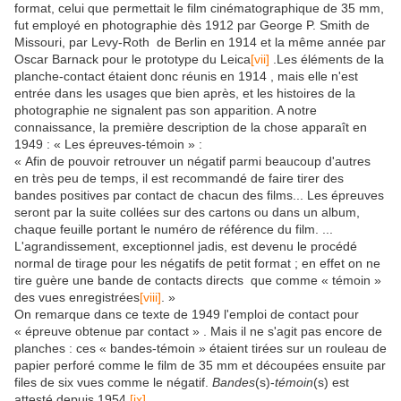
format, celui que permettait le film cinématographique de 35 mm,
fut employé en photographie dès 1912 par George P. Smith de
Missouri, par Levy-Roth de Berlin en 1914 et la même année par
Oscar Barnack pour le prototype du Leica
[vii]
.Les éléments de la
planche-contact étaient donc réunis en 1914 , mais elle n'est
entrée dans les usages que bien après, et les histoires de la
photographie ne signalent pas son apparition. A notre
connaissance, la première description de la chose apparaît en
1949 : « Les épreuves-témoin » :
« Afin de pouvoir retrouver un négatif parmi beaucoup d'autres
en très peu de temps, il est recommandé de faire tirer des
bandes positives par contact de chacun des films... Les épreuves
seront par la suite collées sur des cartons ou dans un album,
chaque feuille portant le numéro de référence du film. ...
L'agrandissement, exceptionnel jadis, est devenu le procédé
normal de tirage pour les négatifs de petit format ; en effet on ne
tire guère une bande de contacts directs que comme « témoin »
des vues enregistrées
[viii]
. »
On remarque dans ce texte de 1949 l'emploi de contact pour
« épreuve obtenue par contact » . Mais il ne s'agit pas encore de
planches : ces « bandes-témoin » étaient tirées sur un rouleau de
papier perforé comme le film de 35 mm et découpées ensuite par
files de six vues comme le négatif.
Bandes
(s)-
témoin
(s) est
attesté depuis 1954
[ix]
.