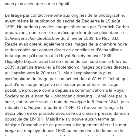
vues plus aisée que sur le négatif.
Le tirage par contact remonte aux origines de la photographie,
avant même la publication du secret de Daguerre le 19 août
1839. Ne parlons pas des images obtenues par Friedrich Gerber
auparavant, dont rien n'a survécu que leur description dans le
Schweizerischer Beobachter
du 2 février 1839. Le Rév. J.B.
Reade avait obtenu également des images de la chambre noire
et des copies par contact direct de dentelles et d'échantillons
botaniques qu'il montra à la Royal Society en avril 1839.
Hippolyte Bayard avait fait de même de son côté dès le 5 février
1839, avant de travailler à l'obtention d'images positives directes,
qu'il atteint vers le 20 mars
[i]
. Mais l'exploitation la plus
systématique du tirage par contact est due à W. H. F. Talbot, qui
part d'une image négative sur papier pour obtenir un tirage
positif. Ce procédé connu depuis sa communication à la Royal
Society sous le nom de « photogenic drawing », amélioré par la
suite, est breveté sous le nom de
calotype
le 8 février 1841, puis
rebaptisé
talbotype
à partir de 1846. On trouve en français la
description de ce procédé avec celle du châssis-presse, dans un
opuscule de 1840
[ii]
. Mais il ne s'y trouve aucun terme qui
désigne l'ensemble de ce processus longuement décrit. Le mot
tirage
est employé depuis 1680 au moins dans le domaine de