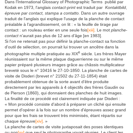
Dans l'International Glossary of Photographic Terms publié par
Kodak en 1973, l'anglais
contact-print
est traduit par
Kontaktbild
,
épreuve par contact, stampa a contatto.
Dans un autre ouvrage
traduit de l'anglais qui explique l'usage de la planche de contact
préalable à l'agrandissement, on lit : « la feuille de tirage par
contact : un rouleau entier en une seule fois
[xiii]
. Le mot
planche
-
contact
n'aurait pas plus de 12 ans d'âge [en 1983].
Si l'on ne retenait pas pour définir la planche-contact sa fonction
d'outil de sélection, on pourrait lui trouver un ancêtre dans la
e
photographie multiple pratiquée au XIX
siècle. Les frères Mayer
réunissaient sur la même plaque daguerrienne ou sur le même
papier préparé plusieurs images grâce au châssis multiplicateur
breveté sous le n° 10416 le 27-10-1850. La planche de cartes de
visite de Disderi (brevet n° 21502 du 27-11-1854) était
probablement obtenue de la sorte avant d'être produite
directement par les appareils à 4 objectifs des frères Gaudin ou
de Pierson (1860), qui donnaient des planches de huit images.
La finalité de ce procédé est clairement indiquée par Disderi :
« Mon procédé consiste d'abord à préparer un cliché qui ensuite
permet d'opérer à la fois sur un nombre d'épreuves assez grand
pour que les frais se trouvent très minimisés, étant répartis sur
chaque épreuve
[xiv]
. »
La planche de cartes de visite juxtaposait des poses identiques
ou non
[xv]
que seul le photographe voyait réunies. Le client les