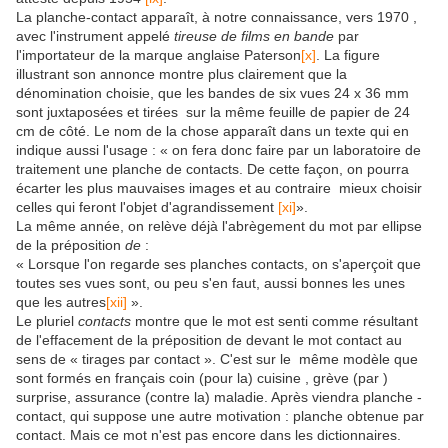
La planche-contact apparaît, à notre connaissance, vers 1970 ,
avec l'instrument appelé
tireuse de films en bande
par
l'importateur de la marque anglaise Paterson
[x]
. La figure
illustrant son annonce montre plus clairement que la
dénomination choisie, que les bandes de six vues 24 x 36 mm
sont juxtaposées et tirées sur la même feuille de papier de 24
cm de côté. Le nom de la chose apparaît dans un texte qui en
indique aussi l'usage : « on fera donc faire par un laboratoire de
traitement une planche de contacts. De cette façon, on pourra
écarter les plus mauvaises images et au contraire mieux choisir
celles qui feront l'objet d'agrandissement
[xi]
».
La même année, on relève déjà l'abrègement du mot par ellipse
de la préposition
de
:
« Lorsque l'on regarde ses planches contacts, on s'aperçoit que
toutes ses vues sont, ou peu s'en faut, aussi bonnes les unes
que les autres
[xii]
».
Le pluriel
contacts
montre que le mot est senti comme résultant
de l'effacement de la préposition de devant le mot contact au
sens de « tirages par contact ». C'est sur le même modèle que
sont formés en français coin (pour la) cuisine , grève (par )
surprise, assurance (contre la) maladie. Après viendra planche -
contact, qui suppose une autre motivation : planche obtenue par
contact. Mais ce mot n'est pas encore dans les dictionnaires.