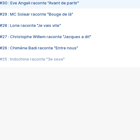
#30 : Eve Angeli raconte "Avant de partir"
#29 : MC Solaar raconte "Bouge de là"
28 : Lorie raconte "Je vais vite"
#27 : Christophe Willem raconte "Jacques a dit"
#26 : Chimène Badi raconte "Entre nous"
#25 : Indochine raconte "3e sexe"
#24 : Zaho raconte "C'est chelou"
#23 : Patrick Bruel raconte "Au café des délices"
#22 : Kyo raconte "Le chemin"
#21 : Nolwenn Leroy raconte "Cassé"
#20 : Patrick Hernandez raconte "Born to be alive"
#19 : Lorie raconte "Près de moi"
#18 : Michael Jones raconte "A nos actes manqués" (avec Jean-Jacque