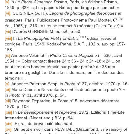
[v]
In
Le Photo-Almanach Prisma
, Paris, les éditions Prisma,
1949, p. 329 : « Les papiers Ridax pour tirage par contact. »
[vi]
CUISINIER (A. H.),
Leçons de photographie théoriques et
ème
pratiques
, Paris, Publications Photo-cinéma Paul Montel, 6
éd., 1965, p. 216 : « tireuse-contact à rhéostat (Gilles-Faller) ».
[vii]
D'après GERNSHEIM,
op. cit
., p. 50.
ème
[viii]
In
La Photographie Petit
Format
, 3
édition revue et
corrigée, Paris, 1949, Kodak-Pathé, S.A.F. , 192 p. aux pp. 157-
158.
[ix]
Annonce Volomat in
Photo-Cinéma Magazine
n° 630 , avril
1954 : « Color contact tireuse 24 x 36 - 24 x 24 -18 x 24 ...on
peut tirer des bandes-témoin sur papier perforé de 35 mm
bromure ou gaslight ». Dans le n° de mars, on lit « des bandes
témoins » .
[x]
Annonce Paterson-Scop, in
Photo
n° 37, octobre 1970, p. 16.
[xi]
Marie Dubois « Nos enfants sont-ils doués pour la photo ? »
in
Photo
n° 31, avril 1970, p. 54.
[xii]
Raymond Depardon, in
Zoom
n° 5, novembre-décembre
1970, p. 108.
[xiii]
In
Le développement et l'épreuve
, 1972, Editions Time-Life
Intenational (Nederland ) B.V. p. 94.
[xiv]
Extrait du brevet cité plus haut.
[xv]
On peut en voir dans NEWHALL (Beaumont),
The History of