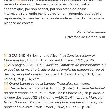
recevait collées sur des cartons séparés. Par sa finalité
économique, par son aspect, par son statut de phase
intermédiaire et enfin par le déroulement chronologique qu'elle
représente, la planche de cartes de visite est bien l'ancêtre de la
planche de contact.
Michel Wiedemann
Université de Bordeaux III.
[i]
GERNSHEIM (Helmut and Alison ),
A Concise History of
Photography
, London, Thames and Hudson , 1971, p. 26.
[ii]
Aux pages 50 & 51 du
Guide de l'amateur de photographie ou
exposé de la marche à suivre dans l'emploi du daguerréotype et
des papiers photographiques
, par J. F. Soleil. Paris, 1840, chez
l'auteur, 79 p., 14,5 cm.
[iii]
Grand Larousse de la Langue Française
, s.v. tirage.
[iv]
Respectivement dans LATREILLE (E. de ),
Almanach-Manuel
du photographe pour 1858
, Paris, Mallet-Bachelier, 78 p. dans le
lexique des pages 32-33 & dans VALICOURT (E. de ),
Manuels-
Roret, Nouveau Manuel complet de photographie sur métal, sur
papier et sur verre
, Paris, Roret , 1862, t. 2, ch. 5, p. 201.