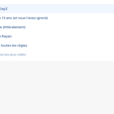
 DayZ
 a 13 ans (et vous l'avez ignoré)
e (littéralement)
im Rayan
 toutes les règles
s les jeux vidéo
us choquant de Rockstar ? - Le scandale BULLY
e plus moche de Steam
du RÊVE tourne au CAUCHEMAR
pendant 8 heures
it… à tort
umiliés par un jeu vidéo