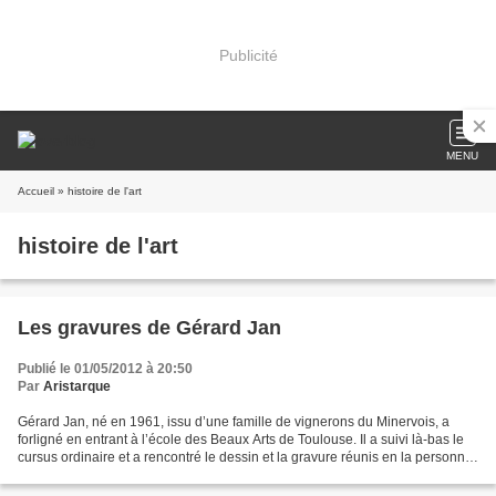
Publicité
MENU
Accueil
» histoire de l'art
histoire de l'art
Les gravures de Gérard Jan
Publié le 01/05/2012 à 20:50
Par
Aristarque
Gérard Jan, né en 1961, issu d’une famille de vignerons du Minervois, a
forligné en entrant à l’école des Beaux Arts de Toulouse. Il a suivi là-bas le
cursus ordinaire et a rencontré le dessin et la gravure réunis en la personne
de René Izaure. Ce professeur,...