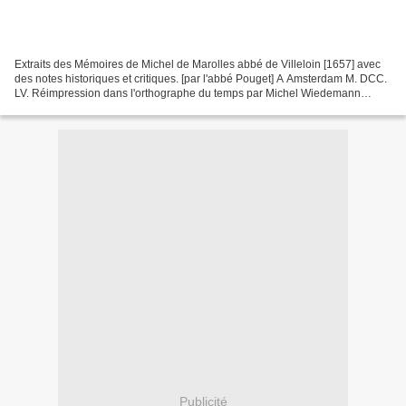
Extraits des Mémoires de Michel de Marolles abbé de Villeloin [1657] avec
des notes historiques et critiques. [par l'abbé Pouget] A Amsterdam M. DCC.
LV. Réimpression dans l'orthographe du temps par Michel Wiedemann
©1998 Images en taille-douce. Volume...
Publicité