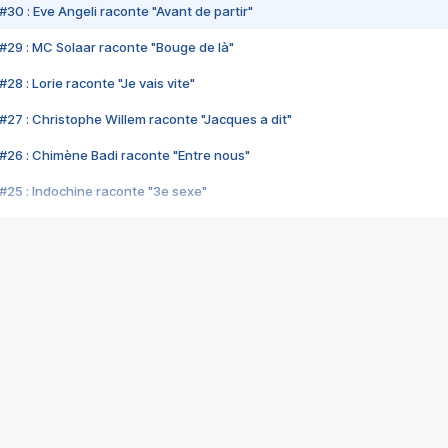
#30 : Eve Angeli raconte "Avant de partir"
#29 : MC Solaar raconte "Bouge de là"
28 : Lorie raconte "Je vais vite"
#27 : Christophe Willem raconte "Jacques a dit"
#26 : Chimène Badi raconte "Entre nous"
#25 : Indochine raconte "3e sexe"
#24 : Zaho raconte "C'est chelou"
#23 : Patrick Bruel raconte "Au café des délices"
#22 : Kyo raconte "Le chemin"
#21 : Nolwenn Leroy raconte "Cassé"
#20 : Patrick Hernandez raconte "Born to be alive"
#19 : Lorie raconte "Près de moi"
#18 : Michael Jones raconte "A nos actes manqués" (avec Jean-Jacque