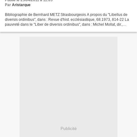
Publié le 25/04/2011 à 11:05
Par
Aristarque
Bibliographie de Bernhard METZ Strasbourgeois A propos du "Libellus de
diversis ordinibus", dans : Revue d'hist. ecclésiastique, 68.1973, 814-22 La
pauvreté dans le "Liber de diversis ordinibus", dans : Michel Mollat, dir.,
Etudes sur l'histoire de la...
Publicité