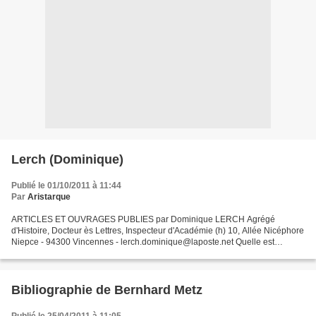
Lerch (Dominique)
Publié le 01/10/2011 à 11:44
Par
Aristarque
ARTICLES ET OUVRAGES PUBLIES par Dominique LERCH Agrégé
d'Histoire, Docteur ès Lettres, Inspecteur d'Académie (h) 10, Allée Nicéphore
Niepce - 94300 Vincennes - lerch.dominique@laposte.net Quelle est
l'ossature d'une recherche ? Dans mon cas, au départ,...
Bibliographie de Bernhard Metz