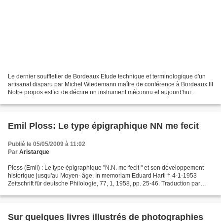
Le dernier souffletier de Bordeaux Etude technique et terminologique d'un
artisanat disparu par Michel Wiedemann maître de conférence à Bordeaux III
Notre propos est ici de décrire un instrument méconnu et aujourd'hui
presque sorti de l'usage, le soufflet,...
Emil Ploss: Le type épigraphique NN me fecit
Publié le 05/05/2009 à 11:02
Par
Aristarque
Ploss (Emil) : Le type épigraphique "N.N. me fecit " et son développement
historique jusqu'au Moyen- âge. In memoriam Eduard Hartl † 4-1-1953
Zeitschrift für deutsche Philologie, 77, 1, 1958, pp. 25-46. Traduction par
Michel Wiedemann de: "Der Inschriftentypus...
Sur quelques livres illustrés de photographies