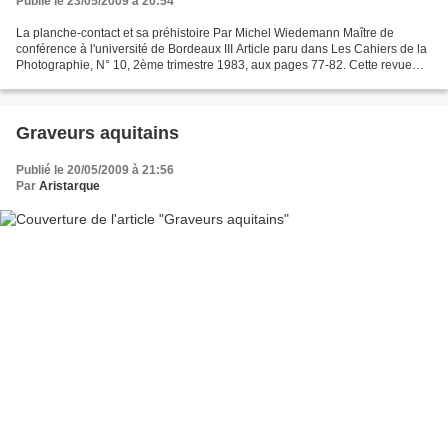
Publié le 23/05/2009 à 20:54
La planche-contact et sa préhistoire Par Michel Wiedemann Maître de
conférence à l'université de Bordeaux III Article paru dans Les Cahiers de la
Photographie, N° 10, 2ème trimestre 1983, aux pages 77-82. Cette revue
trimestrielle, dirigée alors par Gilles...
Graveurs aquitains
Publié le 20/05/2009 à 21:56
Par
Aristarque