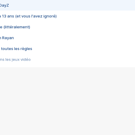
 DayZ
 a 13 ans (et vous l'avez ignoré)
e (littéralement)
im Rayan
 toutes les règles
s les jeux vidéo
us choquant de Rockstar ? - Le scandale BULLY
e plus moche de Steam
du RÊVE tourne au CAUCHEMAR
pendant 8 heures
it… à tort
umiliés par un jeu vidéo