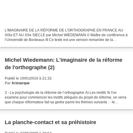
L'IMAGINAIRE DE LA RÉFORME DE L'ORTHOGRAPHE EN FRANCE AU
XIXe ET AU XXe SIECLE par Michel WIEDEMANN © Maître de conférence à
l’Université de Bordeaux III Ce texte est une version remaniée de la
conférence donnée par l’auteur à la Maison des Sciences de...
Michel Wiedemann: L'imaginaire de la réforme
de l'orthographe (2)
Publié le 10/01/2010 à 21:32
Par
Aristarque
3 - La psychologie de la réforme de l’orthographe A) Les motifs Si l'on
examine pour commencer les motifs allégués du projet de réforme, on verra
que chaque réformateur fait sa gerbe parmi les thèmes suivants : - le
soulagement apporté aux enfants dans...
La planche-contact et sa préhistoire